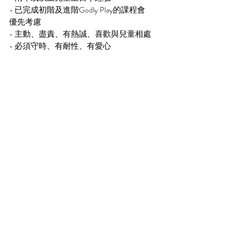
- 已完成初階及進階Godly Play的課程會
優先考慮
- 主動、盡責、有熱誠、喜歡與兒童相處
- 必須守時、有耐性、有愛心
有意者請將履歷、所屬教會名稱及期望
薪酬，電郵至 hr@littlelife.hk 小小生命總
幹事收（資料只供招聘用）。截止日
期：延長至7月20日
activity
Comments