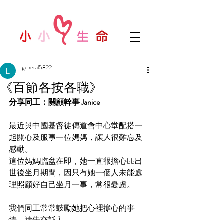
general5822
《百節各按各職》
分享同工：關顧幹事 Janice 
最近與中國基督徒傳道會中心堂配搭一
起關心及服事一位媽媽，讓人很難忘及
感動。
這位媽媽臨盆在即，她一直很擔心bb出
世後坐月期間，因只有她一個人未能處
理照顧好自己坐月一事，常很憂慮。
我們同工常常鼓勵她把心裡擔心的事
情，禱告交託主。