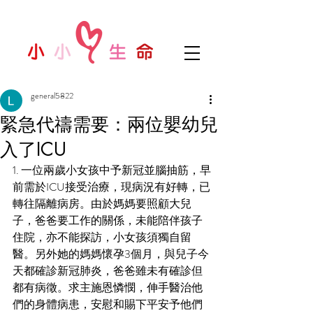
general5822
緊急代禱需要：兩位嬰幼兒
入了ICU
1. 一位兩歲小女孩中予新冠並腦抽筋，早
前需於ICU接受治療，現病況有好轉，已
轉往隔離病房。由於媽媽要照顧大兒
子，爸爸要工作的關係，未能陪伴孩子
住院，亦不能探訪，小女孩須獨自留
醫。另外她的媽媽懷孕3個月，與兒子今
天都確診新冠肺炎，爸爸雖未有確診但
都有病徵。求主施恩憐憫，伸手醫治他
們的身體病患，安慰和賜下平安予他們