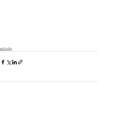
activity
Comments
Write a comment...