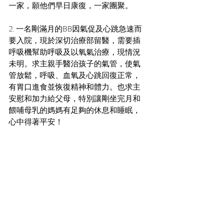
一家，願他們早日康復，一家團聚。
2. 一名剛滿月的BB因氣促及心跳急速而
要入院，現於深切治療部留醫，需要插
呼吸機幫助呼吸及以氧氣治療，現情況
未明。求主親手醫治孩子的氣管，使氣
管放鬆，呼吸、血氧及心跳回復正常，
有胃口進食並恢復精神和體力。也求主
安慰和加力給父母，特別讓剛坐完月和
餵哺母乳的媽媽有足夠的休息和睡眠，
心中得著平安！