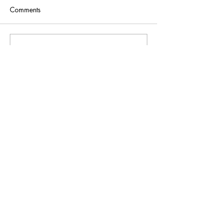
Comments
Write a comment...
香港九龍佐敦廟街239號八福匯
13/F1301室
M:
+852 - 91677070
T:
+852 - 26669333
E:
general@littlelife.hk