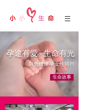
孕途有愛 ‧ 生命有光
​ 與危機懷孕女性同行
生命故事