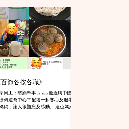
《百節各按各職》
享同工：關顧幹事 Janice 最近與中國基
徒傳道會中心堂配搭一起關心及服事一
媽媽，讓人很難忘及感動。 這位媽媽
盆在即，她一直很擔心bb出世後坐月期
，因只有她一個人未能處理照顧好自己
月一事，常很憂慮。 我們同工常常鼓