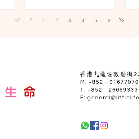
境中成長。
對這個生命來臨的喜悅，同時，他們都分
媽
決定想做的
享他們的擔憂，因為曾患某種遺傳病的緣
些
故，嬰兒有機會都會遺傳...
1
2
3
4
5
香港九龍佐敦廟街23
M: +852 - 91677070
T: +852 - 26669333
E:
general@littlelif