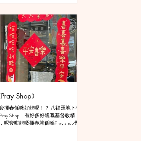
她把心裡擔心的事情，禱告交託主。...
Pray Shop》
套揮春係咪好靚呢！？ 八福匯地下有
Pray Shop，有好多好靚嘅基督教精
，呢套咁靚嘅揮春就係喺Pray shop售賣
 有時我哋都會喺呢度選購一些有意思
精品送給我們的服侍對象，有時候與媽