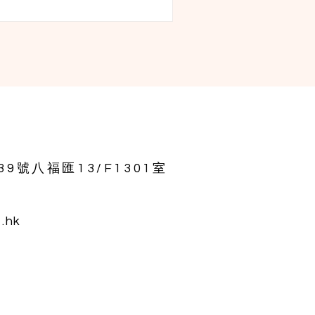
們路過時，也會與他們逛一下，藉着那
精品向他們講解福音和神的話語⋯⋯...
9號八福匯13/F1301室
e.hk