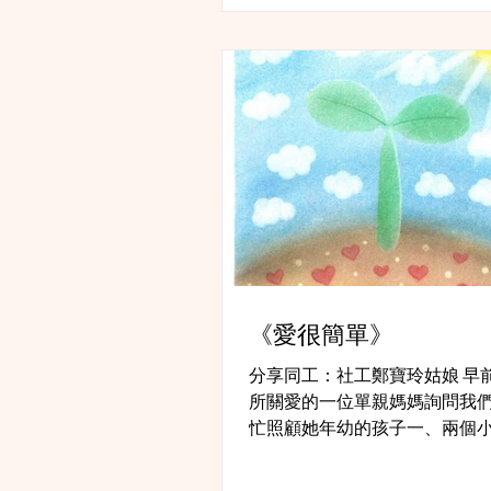
介紹給我們認識的那位年輕媽
也有孩子，最少的還是...
《愛很簡單》
分享同工：社工鄭寶玲姑娘 早
所關愛的一位單親媽媽詢問我
忙照顧她年幼的孩子一、兩個
可以與大兒子有獨處的時間。 
很短暫的獨處時間，但這位媽