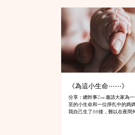
《為這小生命⋯⋯》
分享：總幹事Zoe 邀請大家為
至的小生命和一位掙扎中的媽
我自己生了BB後，難以在夜間
侍，感動是今天晚上，有同工
願意為了神、為了生命付上時
深宵作關懷會面。 還有把這徬