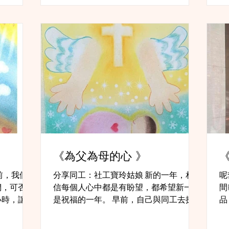
媽，她自己
前第一次陪伴，是要陪她見醫生考慮終止
勵
懷孕。診所裡面冷...
《為父為母的心 》
《
前，我們
分享同工：社工寶玲姑娘 新的一年，相
呢
們，可否幫
信每個人心中都是有盼望，都希望新一年
間
小時，讓她
是祝福的一年。 早前，自己與同工去探
品
雖然只是
望一個家庭，丈夫和太太都很歡喜即將會
～
媽背後付出
有新嬰孩出生在他們的家中。他們分享到
的