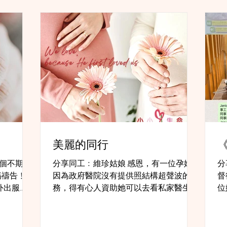
美麗的同行
一個不期而
分享同工﹕維珍姑娘 感恩，有一位孕婦
分
媽禱告﹗
因為政府醫院沒有提供照結構超聲波的服
督
外出服
務，得有心人資助她可以去看私家醫生，
位
和機構夥伴
這一天我陪伴她去照結構見BB。 清早見
臨
間和愛心，
到她，天氣寒冷，她對我笑說：「怎麼每
間
徨的孕婦
次約你天氣都變得寒冷? 」 回想起幾個月
坐