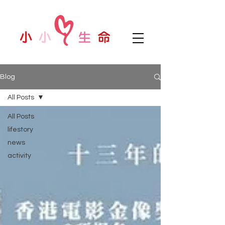
Blog
All Posts
All Posts
lifestory
news
activity