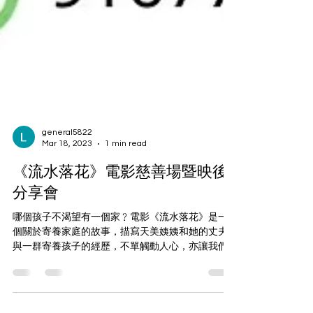
general5822
Mar 18, 2023
1 min read
《流水落花》電影慈善場暨映後
分享會
哪個孩子不渴望有一個家﹖電影《流水落花》是一
個關於寄養家庭的故事，描寫天美姨姨和她的丈夫
與一群寄養孩子的經歷，不單觸動人心，亦讓我們
看見一群沒有家的孩子的需要。您願意多走一步，
關心他們的需要，與他們同行嗎，甚至給他們一個
家嗎﹖邀請大家一起欣賞這部電影及出席映後分享