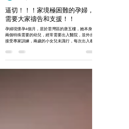
general5822
Mar 9, 2023
1 min read
逼切！！！家境極困難的孕婦，
需要大家禱告和支援！！
孕婦現懷孕4個月，居於荃灣區的唐五樓，她本身有
兩個特殊需要的幼兒，經常需要出入醫院，並外出
接受專家訓練，兩歲的小女兒未識行，每次出入都
需要媽媽揹著。因媽媽現懷孕4個月，揹著女兒上落
感到非常吃力。 社工已為這家庭申請過渡性房屋及
嘗試申請體恤安置，希望可以盡快搬到一個合適的
居住...