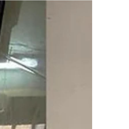
會﹗...