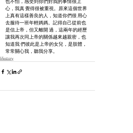
也不怕，感受到你們對我的事情很上
心，我真 覺得很被重視。原來這個世界
上真有這樣善良的人，知道你們很 用心
去服待一班年輕媽媽。記得自己從前也
是信上帝，但又離開 過，這兩年的經歷
讓我再次同上帝的關係越來越親密，也
知道我 們彼此是上帝的女兒，是肢體，
常常關心我，聽我分享。
lifestory
Comments
Write a comment...