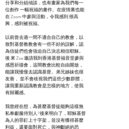
分享和分組傾談，也有畫家為我們每一
位創作 一幅祝福的畫作。在疫情裏也能
在 Zoom 中參與活動，令我感到 很高
興，感到被祝福。
以前曾去過一間不適合自己的教會，以
致對基督教教會有一些不好的誤解，認
為信徒們也會強迫自己決志相信耶穌。
後 來 Zoe 邀請我到香港基督福音堂參與
感恩祈禱會，這間教會比較自由開放，
能讓我慢慢去認識基督。弟兄姊妹也很
友善， 並不會歧視我們這些少數群體，
讓我重新認識教會是怎樣的地方，使我
有歸屬感。
我曾經在想，為甚麼基督徒能夠這樣無
私奉獻服侍別人?後來明白了，耶穌基督
為人的罪釘上十字架，並沒有獲得甚麼 
利益，還要面對死亡，與神斷絕的恐