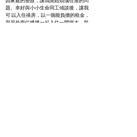
因家庭的變故，讓我開始煩惱住屋的問
題。幸好與小小生命同工傾談後，讓我
可 以入住禧房，以一個能負擔的租金，
與另外兩位媽媽一起入住一間很大，裝
修漂亮的房屋。當中能夠與室友每天相
處交談， 一起吃飯，互相照顧小朋友，
讓我感到不再孤單。雖然也會有些爭
執，不過謝謝小小生命同工關心，讓我
們能夠面對及處理 這些爭執。
lifestory
Comments
Write a comment...