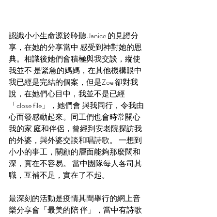
認識小小生命源於聆聽 Janice 的見證分
享，在她的分享當中 感受到神對她的恩
典。相識後她們會積極與我交談，縱使
我並不 是緊急的媽媽，在其他機構眼中
我已經是完結的個案，但是Zoe 卻對我
說，在她們心目中，我並不是已經
「close file」，她們會 與我同行，令我由
心而發感動起來。同工們也會時常關心
我的家 庭和伴侶，曾經到安老院探訪我
的外婆，與外婆交談和唱詩歌。 一想到
小小的事工，關顧的層面能夠那麼闊和
深，實在不容易。 當中團隊每人各司其
職，互補不足，實在了不起。
最深刻的活動是疫情其間舉行的網上音
樂分享會「最美的陪 伴」，當中有詩歌